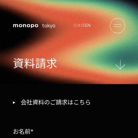
tokyo
EN
日本語
資
料
請
求
会社資料のご請求はこちら
お名前*