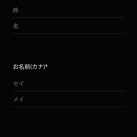
お名前(カナ)*
IG
X
FB
LI
NOTE