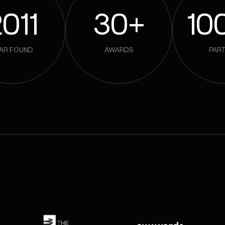
011
30+
10
AR FOUND
AWARDS
PAR