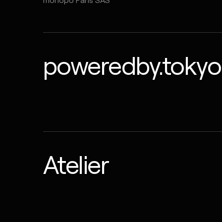
poweredby
.tokyo
Atelier