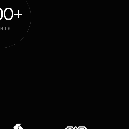
00+
TNERS