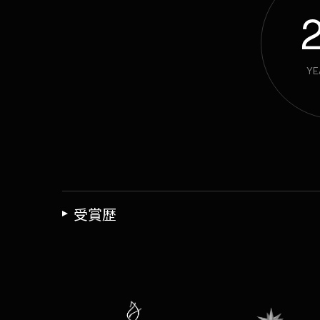
2
YE
受賞歴