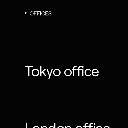
OFFICES
Tokyo office
London office