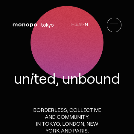
tokyo
EN
日本語
u
n
i
t
e
d
,
u
n
b
o
u
n
d
BORDERLESS, COLLECTIVE
AND
COMMUNITY.
IN TOKYO, LONDON,
NEW
YORK AND PARIS.