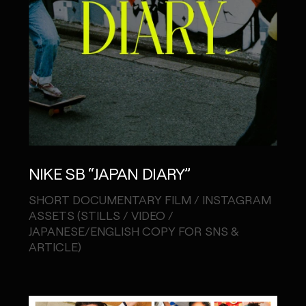
NIKE SB “JAPAN DIARY”
SHORT DOCUMENTARY FILM / INSTAGRAM
ASSETS (STILLS / VIDEO /
JAPANESE/ENGLISH COPY FOR SNS &
ARTICLE)