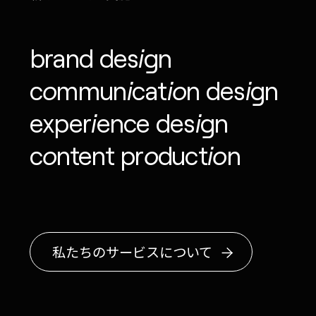
brand design
MONOPO LONDON
communication design
MONOPO NEW YORK
experience design
MONOPO PARIS
content production
POWERED.BYTOKYO
ATELIER
私たちのサービスについて