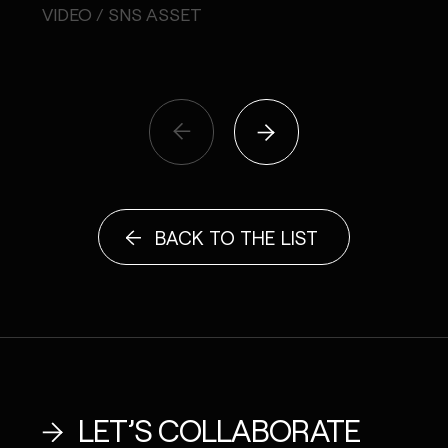
PR
VIDEO / SNS ASSET
POP 
BACK TO THE LIST
LET’S COLLABORATE