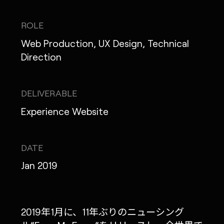
ROLE
Web Production, UX Design, Technical
MONOPO LONDON
Direction
MONOPO NEW YORK
DELIVERABLE
MONOPO PARIS
Experience Website
POWERED.BYTOKYO
ATELIER
DATE
Jan 2019
2019年1月に、11年ぶりのニューシング