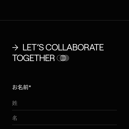
LET’S COLLABORATE
TOGETHER
お名前*