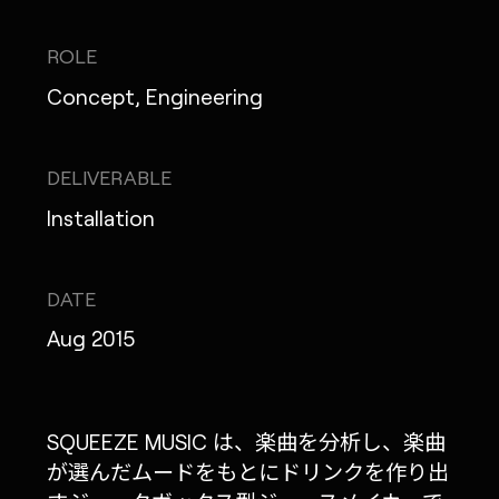
ROLE
Concept, Engineering
MONOPO LONDON
MONOPO NEW YORK
DELIVERABLE
Installation
MONOPO PARIS
POWERED.BYTOKYO
DATE
ATELIER
Aug 2015
SQUEEZE MUSIC は、楽曲を分析し、楽曲
が選んだムードをもとにドリンクを作り出