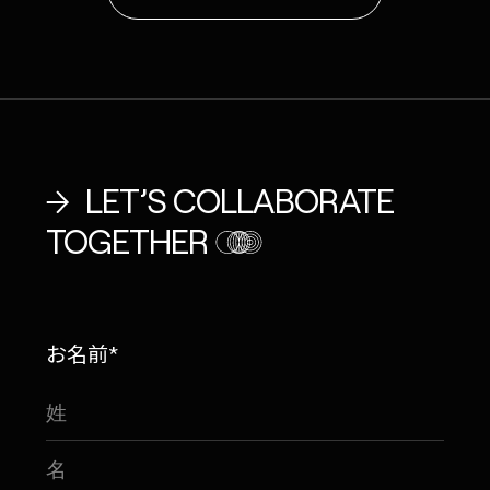
LET’S COLLABORATE
TOGETHER
お名前*