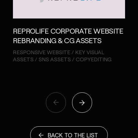
CA
REPROLIFE CORPORATE WEBSITE
DOW
REBRANDING & CG ASSETS
CA
RESPONSIVE WEBSITE / KEY VISUAL
ASSETS / SNS ASSETS / COPYEDITING
CAM
STO
ASS
BACK TO THE LIST