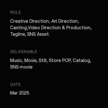
ROLE
Creative Direction, Art Direction,
MONOPO LONDON
Casting,Video Direction & Production,
Tagline, SNS Asset
MONOPO NEW YORK
MONOPO PARIS
DELIVERABLE
POWERED.BYTOKYO
Music, Movie, Still, Store POP, Catalog,
SNS movie
ATELIER
DATE
Mar 2025