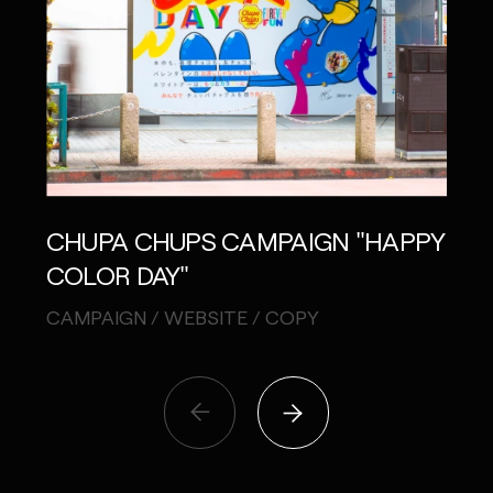
CHUPA CHUPS CAMPAIGN "HAPPY
JÄG
COLOR DAY"
OFFL
STIL
CAMPAIGN / WEBSITE / COPY