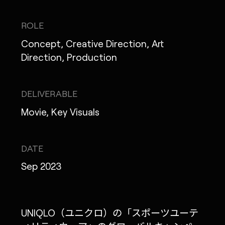
ROLE
Concept, Creative Direction, Art
MONOPO LONDON
Direction, Production
MONOPO NEW YORK
DELIVERABLE
MONOPO PARIS
Movie, Key Visuals
POWERED.BYTOKYO
ATELIER
DATE
Sep 2023
UNIQLO（ユニクロ）の「スポーツユーテ