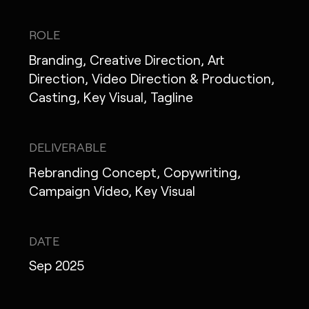
ROLE
Branding, Creative Direction, Art
MONOPO LONDON
Direction, Video Direction & Production,
Casting, Key Visual, Tagline
MONOPO NEW YORK
MONOPO PARIS
DELIVERABLE
POWERED.BYTOKYO
Rebranding Concept, Copywriting,
Campaign Video, Key Visual
ATELIER
DATE
Sep 2025