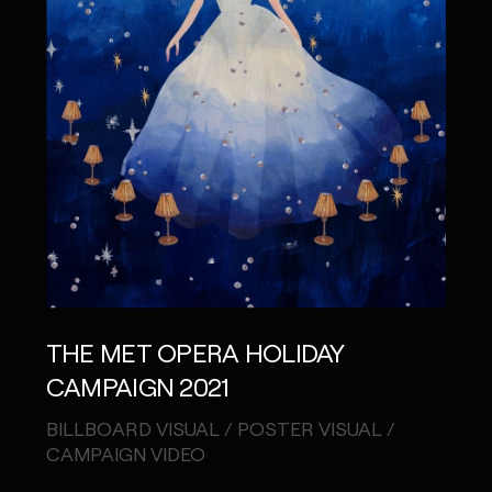
THE MET OPERA HOLIDAY
TAK
CAMPAIGN 2021
VIDE
BILLBOARD VISUAL / POSTER VISUAL /
CAMPAIGN VIDEO