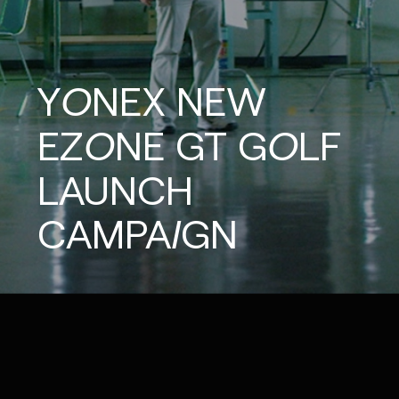
YONEX
NEW
EZONE
GT
GOLF
LAUNCH
CAMPAIGN
IG
X
FB
LI
NOTE