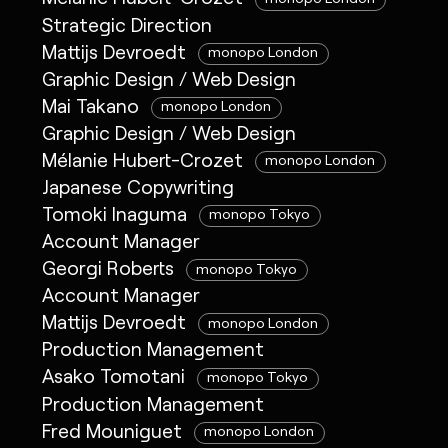
Strategic Direction
Mattijs Devroedt
monopo London
Graphic Design / Web Design
Mai Takano
monopo London
Graphic Design / Web Design
Mélanie Hubert-Crozet
monopo London
Japanese Copywriting
Tomoki Inaguma
monopo Tokyo
Account Manager
Georgi Roberts
monopo Tokyo
Account Manager
Mattijs Devroedt
monopo London
Production Management
Asako Tomotani
monopo Tokyo
Production Management
Fred Mouniguet
monopo London