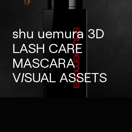
shu
uemura
3D
LASH
CARE
MASCARA
VISUAL
ASSETS
IG
X
FB
LI
NOTE