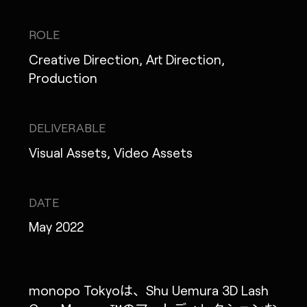
ROLE
Creative Direction, Art Direction,
MONOPO LONDON
Production
MONOPO NEW YORK
DELIVERABLE
MONOPO PARIS
Visual Assets, Video Assets
POWERED.BYTOKYO
ATELIER
DATE
May 2022
monopo Tokyoは、Shu Uemura 3D Lash